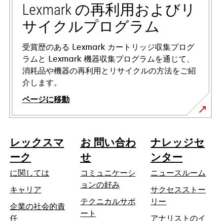
ブ
Lexmark の再利用およびリ
で
サイクルプログラム
開
く
受賞歴のある Lexmark カートリッジ収集プログ
ラムと Lexmark 機器収集プログラムを通じて、
消耗品や機器の再利用とリサイクルの方法をご紹
介します。
ページに移動
レックスマ
お 問い合わ
ナレッジセ
ーク
せ
ンター
に関しては
コミュニケーシ
ニュースルーム
ョンの好み
キャリア
サクセスストー
テクニカルサポ
リー
企業の社会的責
新
ート
新
任
アナリストのイ