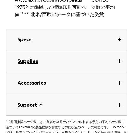
www.lexmark.com/ISOspeeds ** ISO/IEC
19752 に準拠した標準印刷可能ページ数の平均
値 *** 北米/西欧のデータに基づいた受賞
Specs
Supplies
Accessories
Support
†
「月間推奨ページ数」は、顧客が毎月デバイスで印刷する予定の平均ページ数に
基づいてLexmarkの製品提供を評価するのに役立つページの範囲です。 Lexmark
では、最適なデバイスパフォーマンスを得るためには、サプライ品の交換間隔、用