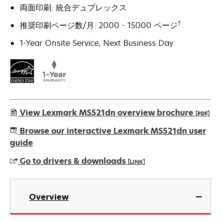
両面印刷: 統合デュプレックス
†
推奨印刷ページ数/月: 2000 - 15000 ページ
1-Year Onsite Service, Next Business Day
View Lexmark MS521dn overview brochure
[PDF]
新
Browse our interactive Lexmark MS521dn user
し
guide
い
Go to drivers & downloads
[LINK]
タ
ブ
新
で
し
Overview
開
い
く
タ