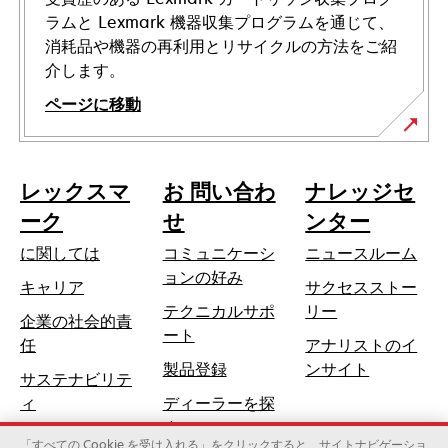
ラムと Lexmark 機器収集プログラムを通じて、
消耗品や機器の再利用とリサイクルの方法をご紹
介します。
ページに移動
レックスマ
お 問い合わ
ナレッジセ
ーク
せ
ンター
に関しては
コミュニケーシ
ニュースルーム
ョンの好み
キャリア
サクセスストー
テクニカルサポ
リー
企業の社会的責
新
ート
新
任
アナリストのイ
し
し
製品登録
ンサイト
サステナビリテ
い
い
ィ
ディーラーを探
タ
タ
す
ブ
ブ
「すべての Cookie を受け入れる」をクリックすると、サイトナビゲーショ