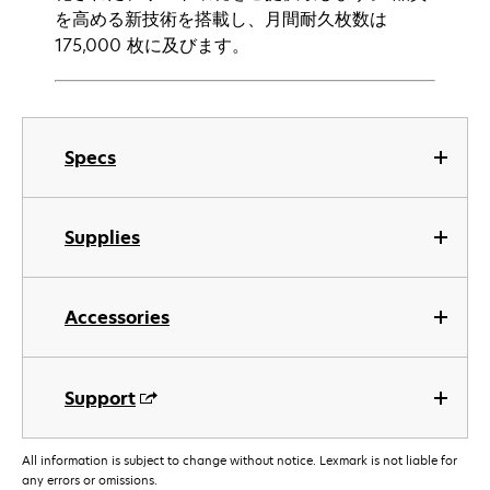
を高める新技術を搭載し、月間耐久枚数は
175,000 枚に及びます。
Specs
Supplies
Accessories
Support
All information is subject to change without notice. Lexmark is not liable for
any errors or omissions.