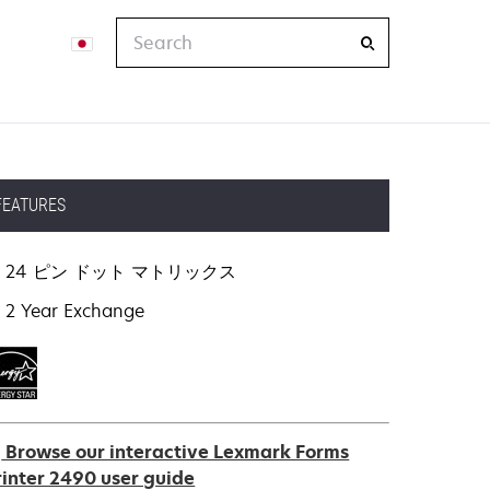
Search
FEATURES
24 ピン ドット マトリックス
2 Year Exchange
Browse our interactive Lexmark Forms
rinter 2490 user guide