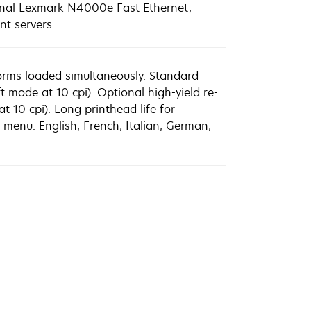
ional Lexmark N4000e Fast Ethernet,
t servers.
orms loaded simultaneously. Standard-
ft mode at 10 cpi). Optional high-yield re-
at 10 cpi). Long printhead life for
 menu: English, French, Italian, German,