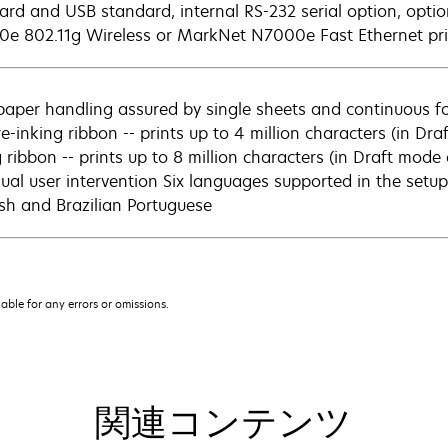
ard and USB standard, internal RS-232 serial option, opt
e 802.11g Wireless or MarkNet N7000e Fast Ethernet prin
paper handling assured by single sheets and continuous f
re-inking ribbon -- prints up to 4 million characters (in Dra
 ribbon -- prints up to 8 million characters (in Draft mode 
ual user intervention Six languages supported in the setup
sh and Brazilian Portuguese
iable for any errors or omissions.
関連コンテンツ