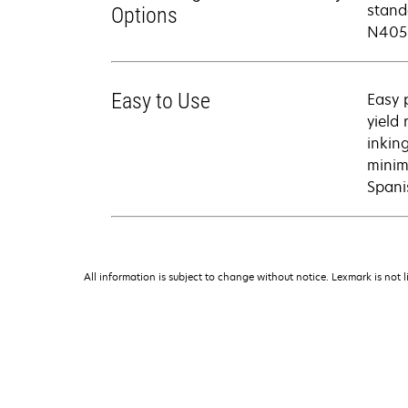
stand
Options
N4050
Easy to Use
Easy 
yield 
inking
minim
Spani
All information is subject to change without notice. Lexmark is not l