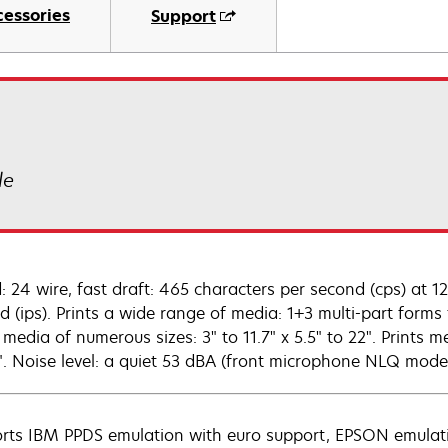
cessories
Support
le
: 24 wire, fast draft: 465 characters per second (cps) at 1
d (ips). Prints a wide range of media: 1+3 multi-part forms
 media of numerous sizes: 3" to 11.7" x 5.5" to 22". Prints 
". Noise level: a quiet 53 dBA (front microphone NLQ mode
rts IBM PPDS emulation with euro support, EPSON emulation