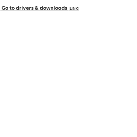
Go to drivers & downloads
[LINK]
新
し
い
タ
ブ
で
開
く