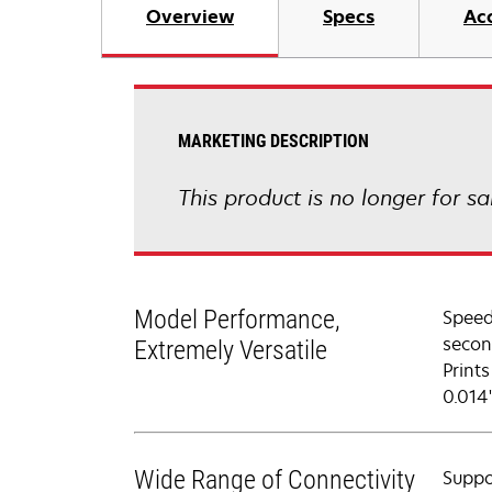
Overview
Specs
Ac
MARKETING DESCRIPTION
This product is no longer for sa
Model Performance,
Speed
secon
Extremely Versatile
Prints
0.014
Wide Range of Connectivity
Suppo