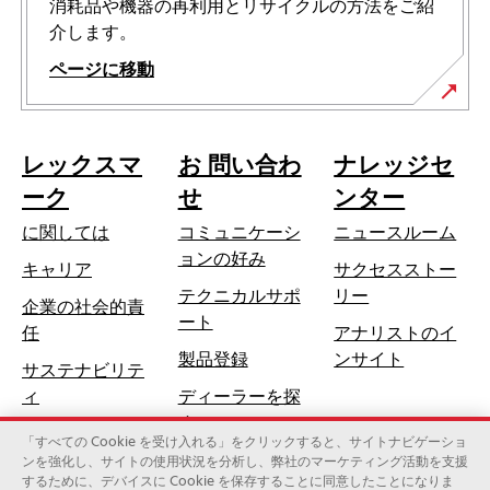
消耗品や機器の再利用とリサイクルの方法をご紹
介します。
ページに移動
レックスマ
お 問い合わ
ナレッジセ
ーク
せ
ンター
に関しては
コミュニケーシ
ニュースルーム
ョンの好み
キャリア
サクセスストー
テクニカルサポ
リー
企業の社会的責
新
ート
新
任
アナリストのイ
し
し
製品登録
ンサイト
サステナビリテ
い
い
ィ
ディーラーを探
タ
タ
す
ブ
ブ
「すべての Cookie を受け入れる」をクリックすると、サイトナビゲーショ
で
ンを強化し、サイトの使用状況を分析し、弊社のマーケティング活動を支援
で
開
するために、デバイスに Cookie を保存することに同意したことになりま
レックスマーク・インターナショナル社（ゼロックスの子会
開