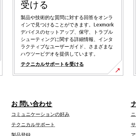
受ける
製品や技術的な質問に対する回答をオンラ
インで見つけることができます。Lexmark
デバイスのセットアップ、保守、トラブル
シューティングに関する詳細情報、インタ
ラクティブなユーザーガイド、さまざまな
ハウツービデオを提供しています。
テクニカルサポートを受ける
新
し
い
タ
お 問い合わせ
ブ
で
コミュニケーションの好み
ニ
開
新
テクニカルサポート
サ
く
し
製品登録
ア