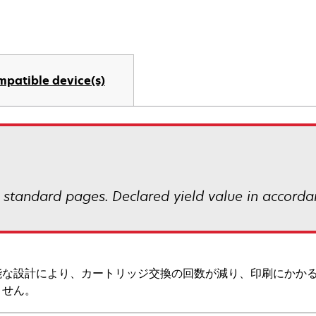
mpatible device(s)
 standard pages. Declared yield value in accorda
能な設計により、カートリッジ交換の回数が減り、印刷にかか
ません。