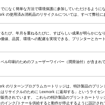
までになく簡単な方法で環境保護に参加していただけるように
mark の使用済み消耗品のリサイクルについては、すべて弊社
るたび、年月を重ねるたびに、すばらしい成果が明らかになります
の価値、品質、環境への配慮を実現できる、プリンターとカー
。
ラベル印刷のためのフューザーワイパー（潤滑油付）が含まれ
mark のリターンプログラムカートリッジは、特許製品のプリ
はリサイクルのために Lexmark に返却する」というライ
で販売されています。 これらの特許製品のプリントカートリッ
量のインク/トナーを供給すると動作が停止するように設計され