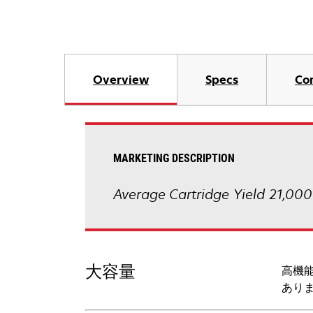
Overview
Specs
Co
MARKETING DESCRIPTION
Average Cartridge Yield 21,000
大容量
高機
あり