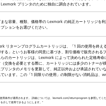
Lexmark プリンタのために独自に調合されています。
まな容量、種類、価格帯の Lexmark の純正カートリッジ
オプションをお選びください。
mark リターンプログラムカートリッジは、「1 回の使用を終える
却する」というお客様の同意に基づき、割引価格で販売されるプ
らのカートリッジは、Lexmark によって決められた定格寿
す（交換を必要とする際に、カートリッジには多少のトナーが
にプリンタのメモリを更新して、純正以外および承認されてい
ています。この「1 回限りの使用」の制限がない消耗品は、www.l
の使用条件が適用されます。 詳細については、lexmark.com/returnprogram を参照
rtners を介して使用できるようにします。"