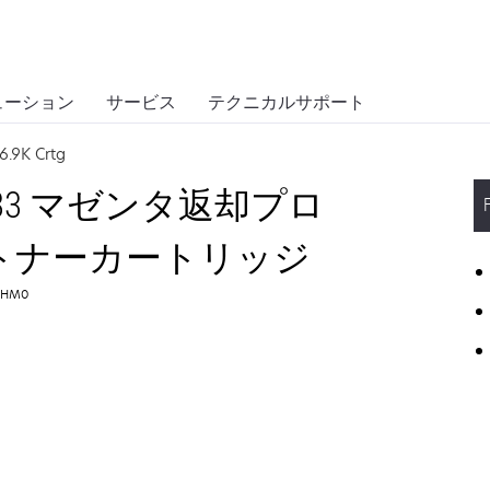
ューション
サービス
テクニカルサポート
6.9K Crtg
1、833 マゼンタ返却プロ
ージ トナーカートリッジ
L3HM0