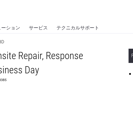
ューション
サービス
テクニカルサポート
BD
site Repair, Response
siness Day
73385