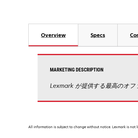
Overview
Specs
Co
MARKETING DESCRIPTION
Lexmark が提供する最高
All information is subject to change without notice. Lexmark is not l