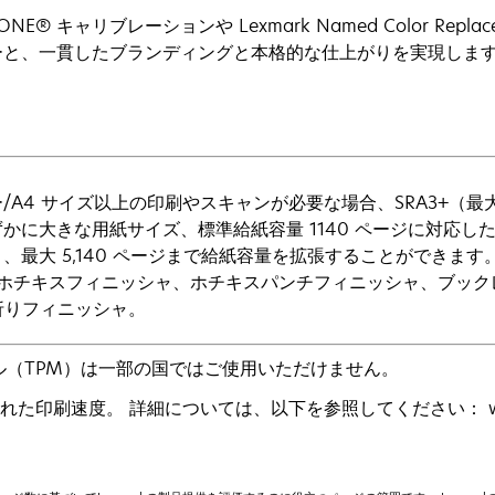
TONE® キャリブレーションや Lexmark Named Color R
ーと、一貫したブランディングと本格的な仕上がりを実現しま
/A4 サイズ以上の印刷やスキャンが必要な場合、SRA3+（最大 12.9 
かに大きな用紙サイズ、標準給紙容量 1140 ページに対応し
、最大 5,140 ページまで給紙容量を拡張することができま
 ホチキスフィニッシャ、ホチキスパンチフィニッシャ、ブックレ
折りフィニッシャ。
ール（TPM）は一部の国ではご使用いただけません。
定された印刷速度。 詳細については、以下を参照してください： www.le