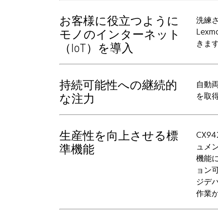
お客様に役立つように
洗練
Lex
モノのインターネット
きま
（IoT）を導入
持続可能性への継続的
自動両
を取
な注力
生産性を向上させる標
CX9
ュメ
準機能
機能
ョン
ジデバ
作業