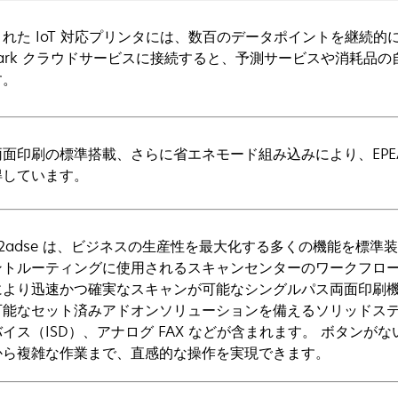
された IoT 対応プリンタには、数百のデータポイントを継続
mark クラウドサービスに接続すると、予測サービスや消耗品
す。
面印刷の標準搭載、さらに省エネモード組み込みにより、EPEAT® Si
得しています。
42adse は、ビジネスの生産性を最大化する多くの機能を標
ントルーティングに使用されるスキャンセンターのワークフロ
により迅速かつ確実なスキャンが可能なシングルパス両面印刷機
可能なセット済みアドオンソリューションを備えるソリッドス
イス（ISD）、アナログ FAX などが含まれます。 ボタン
から複雑な作業まで、直感的な操作を実現できます。