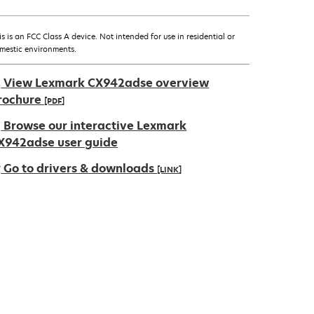
is is an FCC Class A device. Not intended for use in residential or
mestic environments.
View Lexmark CX942adse overview
rochure
[PDF]
新
Browse our interactive Lexmark
し
X942adse user guide
い
Go to drivers & downloads
[LINK]
タ
ブ
新
で
し
開
い
く
タ
ブ
で
開
く