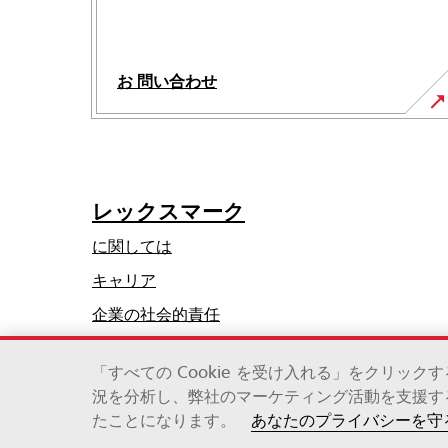
お 問い合わせ
レックスマーク
に関しては
キャリア
新
企業の社会的責任
し
サステナビリティ
い
「すべての Cookie を受け入れる」をクリッ
タ
況を分析し、弊社のマーケティング活動を支援するた
レックスマーク・インターナショナル社（ゼロック
ブ
たことになります。
あなたのプライバシーを守
©2026無断複写・転載を禁じます。
で