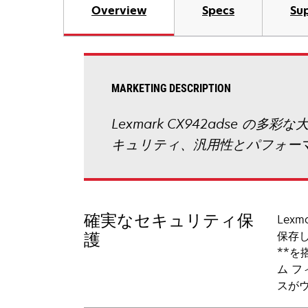
Overview
Specs
Sup
MARKETING DESCRIPTION
Lexmark CX942adse
キュリティ、汎用性とパフォー
確実なセキュリティ保
Lex
保存
護
**
ム 
スが