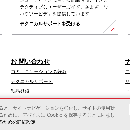
ラクティブなユーザーガイド、さまざまな
ハウツービデオを提供しています。
テクニカルサポートを受ける
新
し
い
タ
お 問い合わせ
ブ
で
コミュニケーションの好み
ニ
開
新
テクニカルサポート
サ
く
し
製品登録
ア
い
ディーラーを探す
タ
クすると、サイトナビゲーションを強化し、サイトの使用状
ブ
めに、デバイスに Cookie を保存することに同意し
で
スの子会社）
るための詳細設定
開
く