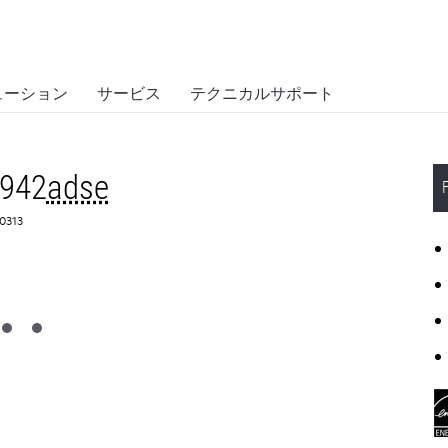
ューション
サービス
テクニカルサポート
X942
adse
D0313