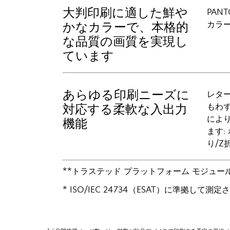
大判印刷に適した鮮や
PAN
カラ
かなカラーで、本格的
な品質の画質を実現し
ています
あらゆる印刷ニーズに
レター
もわず
対応する柔軟な入出力
により
機能
ます:
り/Z
**トラステッド プラットフォーム モジュ
* ISO/IEC 24734（ESAT）に準拠して測
†