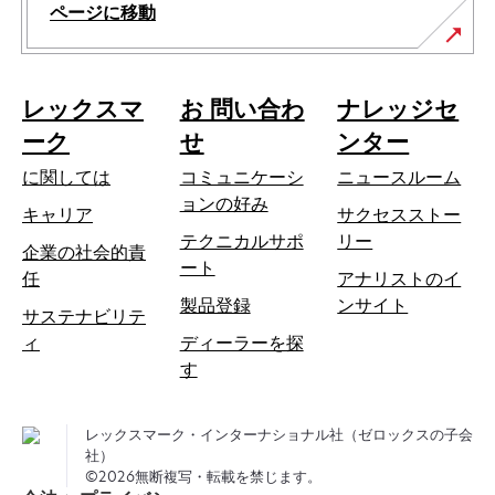
ページに移動
レックスマ
お 問い合わ
ナレッジセ
ーク
せ
ンター
に関しては
コミュニケーシ
ニュースルーム
ョンの好み
キャリア
サクセスストー
テクニカルサポ
リー
企業の社会的責
新
ート
新
任
アナリストのイ
し
し
製品登録
ンサイト
サステナビリテ
い
い
ィ
ディーラーを探
タ
タ
す
ブ
ブ
で
で
開
レックスマーク・インターナショナル社（ゼロックスの子会
開
く
社）
く
©2026無断複写・転載を禁じます。