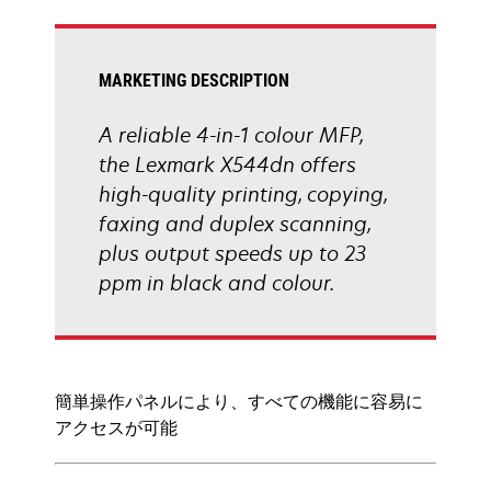
ブ
で
開
MARKETING DESCRIPTION
く
A reliable 4-in-1 colour MFP,
the Lexmark X544dn offers
high-quality printing, copying,
faxing and duplex scanning,
plus output speeds up to 23
ppm in black and colour.
簡単操作パネルにより、すべての機能に容易に
アクセスが可能