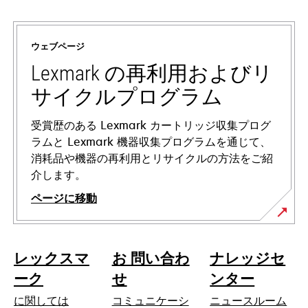
新
し
い
ウェブページ
タ
ブ
Lexmark の再利用およびリ
で
サイクルプログラム
開
く
受賞歴のある Lexmark カートリッジ収集プログ
ラムと Lexmark 機器収集プログラムを通じて、
消耗品や機器の再利用とリサイクルの方法をご紹
介します。
ページに移動
レックスマ
お 問い合わ
ナレッジセ
ーク
せ
ンター
に関しては
コミュニケーシ
ニュースルーム