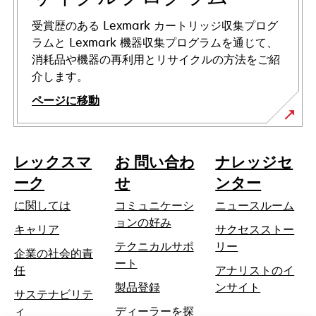
開
く
受賞歴のある Lexmark カートリッジ収集プログ
ラムと Lexmark 機器収集プログラムを通じて、
消耗品や機器の再利用とリサイクルの方法をご紹
介します。
ページに移動
レックスマ
お 問い合わ
ナレッジセ
ーク
せ
ンター
に関しては
コミュニケーシ
ニュースルーム
ョンの好み
キャリア
サクセスストー
テクニカルサポ
リー
企業の社会的責
新
ート
新
任
アナリストのイ
し
し
製品登録
ンサイト
サステナビリテ
い
い
ィ
ディーラーを探
タ