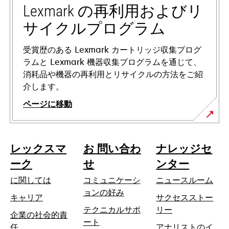
ブ
Lexmark の再利用およびリ
で
サイクルプログラム
開
く
受賞歴のある Lexmark カートリッジ収集プログ
ラムと Lexmark 機器収集プログラムを通じて、
消耗品や機器の再利用とリサイクルの方法をご紹
介します。
ページに移動
レックスマ
お 問い合わ
ナレッジセ
ーク
せ
ンター
に関しては
コミュニケーシ
ニュースルーム
ョンの好み
キャリア
サクセスストー
テクニカルサポ
リー
企業の社会的責
新
ート
新
任
アナリストのイ