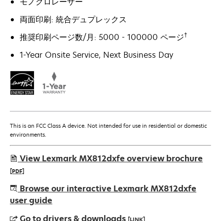
モノクロレーザー
両面印刷: 統合デュプレックス
†
推奨印刷ページ数/月: 5000 - 100000 ページ
1-Year Onsite Service, Next Business Day
This is an FCC Class A device. Not intended for use in residential or domestic
environments.
View Lexmark MX812dxfe overview brochure
[PDF]
新
Browse our interactive Lexmark MX812dxfe
し
user guide
い
Go to drivers & downloads
[LINK]