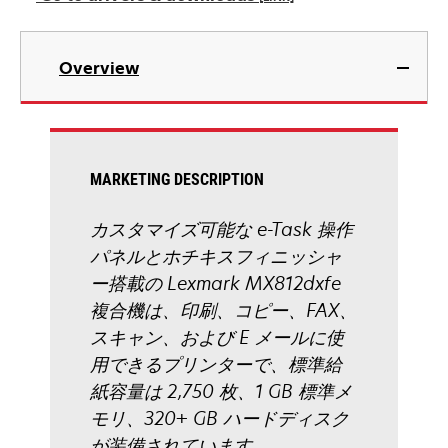
タ
ブ
新
で
し
Overview
開
い
く
タ
ブ
で
開
MARKETING DESCRIPTION
く
カスタマイズ可能な e-Task 操作
パネルとホチキスフィニッシャ
ー搭載の Lexmark MX812dxfe
複合機は、印刷、コピー、FAX、
スキャン、および E メールに使
用できるプリンターで、標準給
紙容量は 2,750 枚、1 GB 標準メ
モリ、320+ GB ハードディスク
が装備されています。