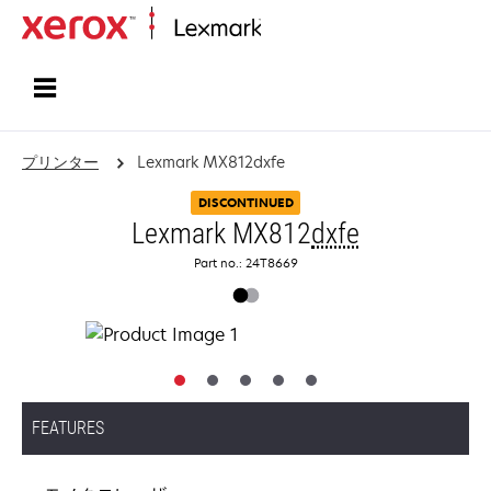
ホーム
プリンター
Lexmark MX812dxfe
DISCONTINUED
Lexmark MX812
dxfe
Part no.: 24T8669
FEATURES