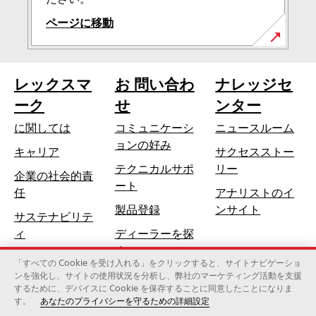
ページに移動
レックスマ
お 問い合わ
ナレッジセ
ーク
せ
ンター
に関しては
コミュニケーシ
ニュースルーム
ョンの好み
キャリア
サクセスストー
テクニカルサポ
リー
企業の社会的責
新
ート
新
任
アナリストのイ
し
し
製品登録
ンサイト
サステナビリテ
い
い
ィ
ディーラーを探
タ
タ
す
ブ
ブ
「すべての Cookie を受け入れる」をクリックすると、サイトナビゲーショ
で
ンを強化し、サイトの使用状況を分析し、弊社のマーケティング活動を支援
で
開
するために、デバイスに Cookie を保存することに同意したことになりま
レックスマーク・インターナショナル社（ゼロックスの子会
開
す。
あなたのプライバシーを守るための詳細設定
く
社）
く